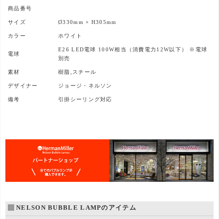
商品番号
サイズ
Ø330mm × H305mm
カラー
ホワイト
E26 LED電球 100W相当（消費電力12W以下） ※電球
電球
別売
素材
樹脂,スチール
デザイナー
ジョージ・ネルソン
備考
引掛シーリング対応
NELSON BUBBLE LAMPのアイテム