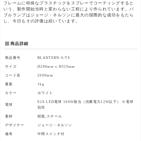
フレームに特殊なプラスチックをスプレーでコーティングすると
いう、製作開始当時と変わらない工程により作られています。バ
ブルランプはジョージ・ネルソンに最大の国際的な成功をもたら
し、今日もその評価は続いています。
商品詳細
商品番号
BLANTERN-S-TS
サイズ
Ø280mm x H320mm
コード長
2000mm
重量
1kg
カラー
ホワイト
E26 LED電球 100W相当（消費電力12W以下） ※電球
電球
別売
素材
樹脂,スチール
デザイナー
ジョージ・ネルソン
備考
中間スイッチ付