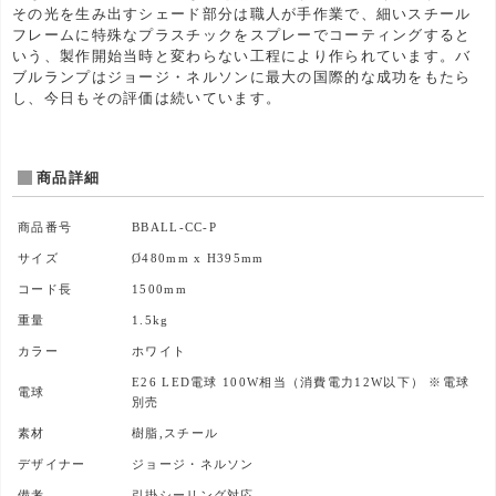
その光を生み出すシェード部分は職人が手作業で、細いスチール
フレームに特殊なプラスチックをスプレーでコーティングすると
いう、製作開始当時と変わらない工程により作られています。バ
ブルランプはジョージ・ネルソンに最大の国際的な成功をもたら
し、今日もその評価は続いています。
商品詳細
商品番号
BBALL-CC-P
サイズ
Ø480mm x H395mm
コード長
1500mm
重量
1.5kg
カラー
ホワイト
E26 LED電球 100W相当（消費電力12W以下） ※電球
電球
別売
素材
樹脂,スチール
デザイナー
ジョージ・ネルソン
備考
引掛シーリング対応