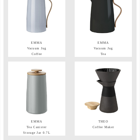
EMMA
EMMA
Vacuum Jug
Vacuum Jug
Coffee
Tea
EMMA
THEO
Tea Canister
Coffee Maker
Storage Jar 0.7L