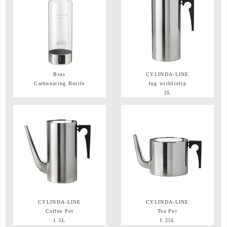
Brus
CYLINDA-LINE
Carbonating Bottle
Jug withIcelip
2L
CYLINDA-LINE
CYLINDA-LINE
Coffee Pot
Tea Pot
1.5L
1.25L