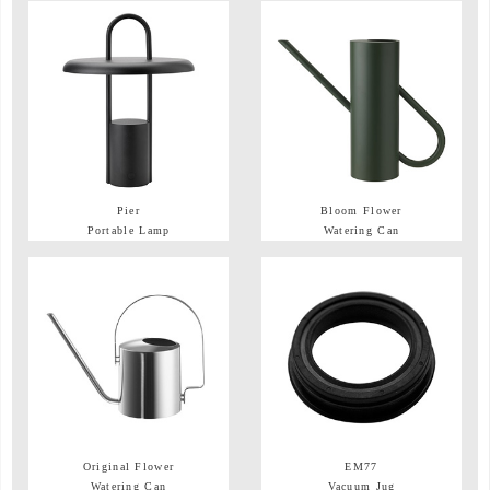
Pier
Bloom Flower
Portable Lamp
Watering Can
Original Flower
EM77
Watering Can
Vacuum Jug