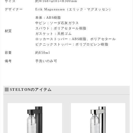
サイズ
約W168×φ105×H300mm
デザイナー
Erik Magunussen（エリック・マグヌッセン）
本体：ABS樹脂
中ビン：ソーダ石灰ガラス
スパウト：ポリアセタール樹脂
材質
ガスケット：天然ゴム
ロッカーストッパー：ABS樹脂、ポリアセタール
ピクニックストッパー：ポリプロピレン樹脂
容量
約850ml
備考
手洗いのみ可
STELTONのアイテム