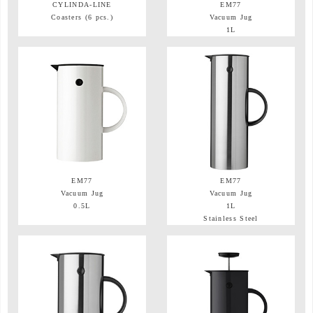
CYLINDA-LINE
EM77
Coasters (6 pcs.)
Vacuum Jug
1L
EM77
EM77
Vacuum Jug
Vacuum Jug
0.5L
1L
Stainless Steel