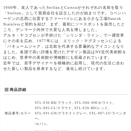
1960年、友人であったStellanとCartonがそれぞれの名前を取り
「Stelton」として貿易会社を設立したのが始まりです。コペンハ
ーゲンの北西に位置するファーバイレにある小さな工場Danish
Stainlessと契約を結び、まず、最初にソースポットを販売したと
ころ、デンマーク内外で大変な人気を博しました。
アルネ・ヤコブセンが手掛けた「シリンダ・ライン」で一躍世界
にその名を広め、1977年には、エリック・マグヌッセンによる
「バキュームジャグ」は北欧を代表する普遍的なアイコンとなり
ました。各国で高い評価を受けたデザイン製品はNY近代美術館を
はじめ、世界中の美術館や博物館にも収蔵されています。
近年では、若手デザイナーを積極的に起用し、現代の生活に合わ
せた新しい製品を発表するなど、進化し続けています。
商品詳細
STL-930-BK/ブラック, STL-960-WH/ホワイト,
STL-985-CL/クラウド, STL-920-RD/レッド,
商品番号/カラー
STL-991-GN/グラナイトグレー, STL-997-LV/ラベンダ
ー,
/ルパン,