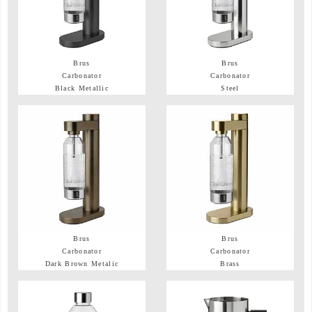
Brus
Brus
Carbonator
Carbonator
Black Metallic
Steel
Brus
Brus
Carbonator
Carbonator
Dark Brown Metalic
Brass