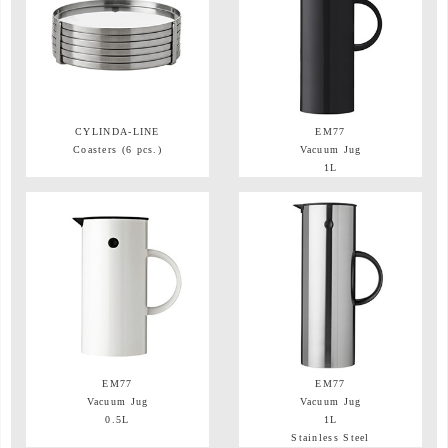
CYLINDA-LINE
EM77
Coasters (6 pcs.)
Vacuum Jug
1L
EM77
EM77
Vacuum Jug
Vacuum Jug
0.5L
1L
Stainless Steel