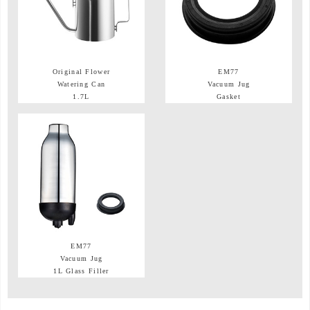
Original Flower
EM77
Watering Can
Vacuum Jug
1.7L
Gasket
EM77
Vacuum Jug
1L Glass Filler