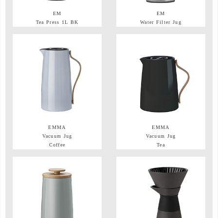
EM
EM
Tea Press 1L BK
Water Filter Jug
EMMA
EMMA
Vacuum Jug
Vacuum Jug
Coffee
Tea