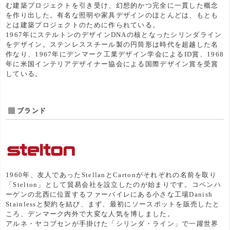
む建築プロジェクトを引き受け、幻想的かつ完全に一貫した概念
を作り出した。有名な照明や家具デザインのほとんどは、もとも
とは建築プロジェクトのために作られている。
1967年にステルトンのデザインDNAの核となったシリンダライン
をデザイン。ステンレススチール製の円筒形は時代を超越した名
作なり、1967年にデンマーク工業デザイン学会によるID賞、1968
年に米国インテリアデザイナー協会による国際デザイン賞を受賞
している。
ブランド
1960年、友人であったStellanとCartonがそれぞれの名前を取り
「Stelton」として貿易会社を設立したのが始まりです。コペンハ
ーゲンの北西に位置するファーバイレにある小さな工場Danish
Stainlessと契約を結び、まず、最初にソースポットを販売したと
ころ、デンマーク内外で大変な人気を博しました。
アルネ・ヤコブセンが手掛けた「シリンダ・ライン」で一躍世界