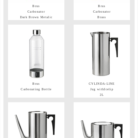
Brus
Brus
Carbonator
Carbonator
Dark Brown Metalic
Brass
Brus
CYLINDA-LINE
Carbonating Bottle
Jug withIcelip
2L