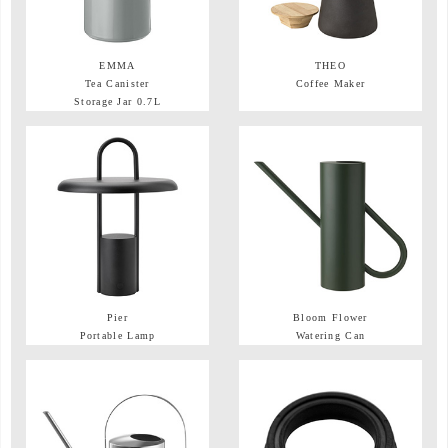
EMMA
THEO
Tea Canister
Coffee Maker
Storage Jar 0.7L
Pier
Bloom Flower
Portable Lamp
Watering Can