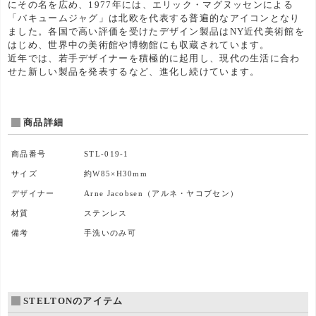
にその名を広め、1977年には、エリック・マグヌッセンによる
「バキュームジャグ」は北欧を代表する普遍的なアイコンとなり
ました。各国で高い評価を受けたデザイン製品はNY近代美術館を
はじめ、世界中の美術館や博物館にも収蔵されています。
近年では、若手デザイナーを積極的に起用し、現代の生活に合わ
せた新しい製品を発表するなど、進化し続けています。
商品詳細
商品番号
STL-019-1
サイズ
約W85×H30mm
デザイナー
Arne Jacobsen（アルネ・ヤコブセン）
材質
ステンレス
備考
手洗いのみ可
STELTONのアイテム