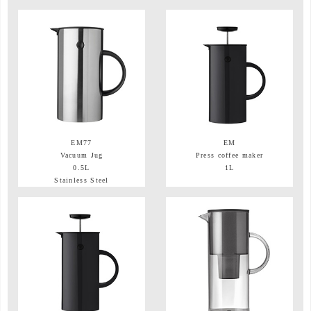
EM77
EM
Vacuum Jug
Press coffee maker
0.5L
1L
Stainless Steel