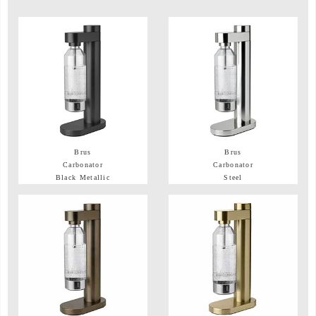
Brus
Brus
Carbonator
Carbonator
Black Metallic
Steel