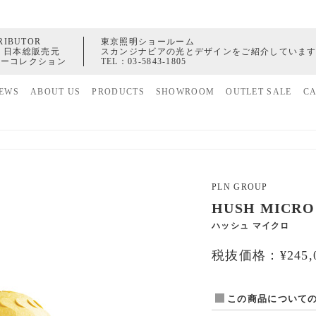
RIBUTOR
東京照明ショールーム
 日本総販売元
スカンジナビアの光とデザインをご紹介していま
ャーコレクション
TEL：
03-5843-1805
EWS
ABOUT US
PRODUCTS
SHOWROOM
OUTLET SALE
C
家具
ヒストリー
照明
配送センター
アクセサリー
PLN GROUP
HUSH MICRO
ハッシュ マイクロ
税抜価格：¥245,0
この商品について