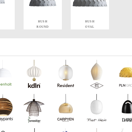
H
HUSH
HUSH
ROUND
OVAL