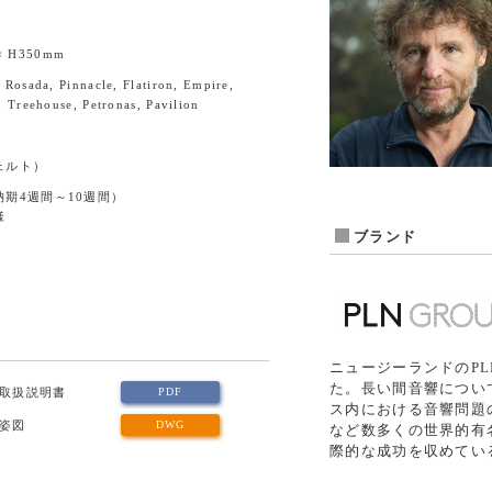
× H350mm
 Rosada, Pinnacle, Flatiron, Empire,
, Treehouse, Petronas, Pavilion
ェルト）
期4週間～10週間）
様
ブランド
ニュージーランドのPLN
た。長い間音響につい
取扱説明書
PDF
ス内における音響問題の解決
姿図
DWG
など数多くの世界的有
際的な成功を収めてい