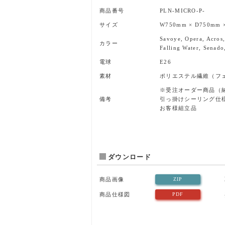
商品番号
PLN-MICRO-P-
サイズ
W750mm × D750mm 
Savoye, Opera, Acros,
カラー
Falling Water, Senado
電球
E26
素材
ポリエステル繊維（フ
※受注オーダー商品（納
備考
引っ掛けシーリング仕
お客様組立品
ダウンロード
商品画像
ZIP
商品仕様図
PDF