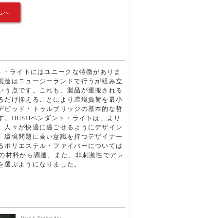
ムへ
ント・ライトにはユニークな特徴がありま
製造はニュージーランドで行うが組み立
いう点です。これも、製品が運搬される
るだけ抑えることにより環境負荷を最小
デビッド・トゥルブリッジの基本的な哲
す。HUSHペンダント・ライトは、より
、人々が快適に過ごせるようにデザイン
、環境問題に高い意識を持つデザイナー
るポリエステル・ファイバーについては
来の材料から調達、また、非刺激性でアレ
を選ぶようになりました。