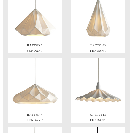
HATTON2
HATTON3
PENDANT
PENDANT
HATTON4
CHRISTIE
PENDANT
PENDANT