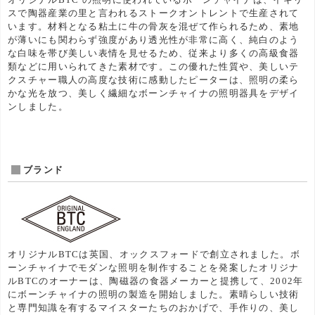
スで陶器産業の里と言われるストークオントレントで生産されて
います。材料となる粘土に牛の骨灰を混ぜて作られるため、素地
が薄いにも関わらず強度があり透光性が非常に高く、純白のよう
な白味を帯び美しい表情を見せるため、従来より多くの高級食器
類などに用いられてきた素材です。この優れた性質や、美しいテ
クスチャー職人の高度な技術に感動したピーターは、照明の柔ら
かな光を放つ、美しく繊細なボーンチャイナの照明器具をデザイ
ンしました。
ブランド
オリジナルBTCは英国、オックスフォードで創立されました。ボ
ーンチャイナでモダンな照明を制作することを発案したオリジナ
ルBTCのオーナーは、陶磁器の食器メーカーと提携して、2002年
にボーンチャイナの照明の製造を開始しました。素晴らしい技術
と専門知識を有するマイスターたちのおかげで、手作りの、美し