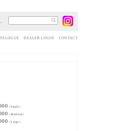
す。
ATALOGUE
DEALER LOGIN
CONTACT
00
（Small）
00
（Medium）
00
（Large）