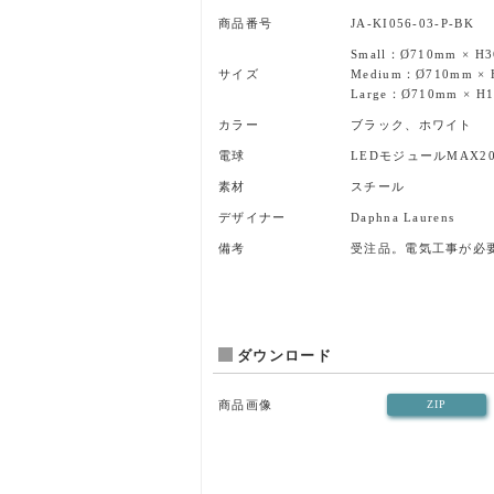
商品番号
JA-KI056-03-P-BK
Small：Ø710mm × H
サイズ
Medium：Ø710mm × 
Large：Ø710mm × H
カラー
ブラック、ホワイト
電球
LEDモジュールMAX2
素材
スチール
デザイナー
Daphna Laurens
備考
受注品。電気工事が必
ダウンロード
商品画像
ZIP