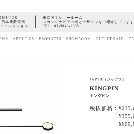
RIBUTOR
東京照明ショールーム
 日本総販売元
スカンジナビアの光とデザインをご紹介していま
ャーコレクション
TEL：
03-5843-1805
EWS
ABOUT US
PRODUCTS
SHOWROOM
OUTLET SALE
C
家具
ヒストリー
照明
配送センター
アクセサリー
JAPTH（ジャプス）
KINGPIN
キングピン
税抜価格：¥235,0
¥355,0
¥690,0