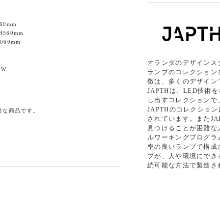
360mm
H560mm
1060mm
オランダのデザインスタ
0W
ランプのコレクション
徴は、多くのデザイン
JAPTHは、LED技
し出すコレクションで
JAPTHのコレクショ
要な商品です。
されています。またJA
見つけることが困難な
ルワーキングプログラ
率の良いランプで構成さ
プが、人や環境にでき
続可能な方法で製造さ