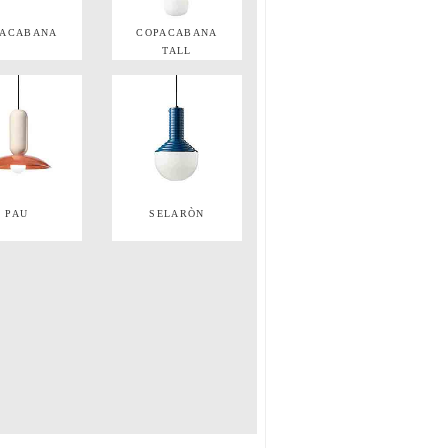
PACABANA
COPACABANA
TALL
PAU
SELARÒN