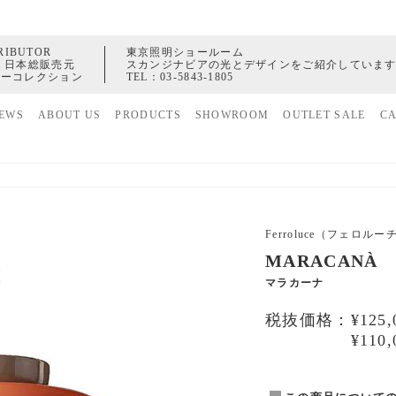
RIBUTOR
東京照明ショールーム
 日本総販売元
スカンジナビアの光とデザインをご紹介していま
ャーコレクション
TEL：
03-5843-1805
EWS
ABOUT US
PRODUCTS
SHOWROOM
OUTLET SALE
C
家具
ヒストリー
照明
配送センター
アクセサリー
Ferroluce（フェロルー
MARACANÀ
マラカーナ
税抜価格：¥125,0
¥110,0