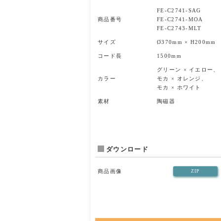
FE-C2741-SAG
商品番号
FE-C2741-MOA
FE-C2743-MLT
サイズ
Ø370mm × H200mm
コード長
1500mm
グリーン × イエロー、
カラー
モカ × オレンジ、
モカ × ホワイト
素材
陶磁器
ダウンロード
商品画像
ZIP