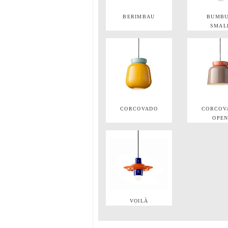
BERIMBAU
BUMB
SMAL
CORCOVADO
CORCOV
OPE
VOILÀ