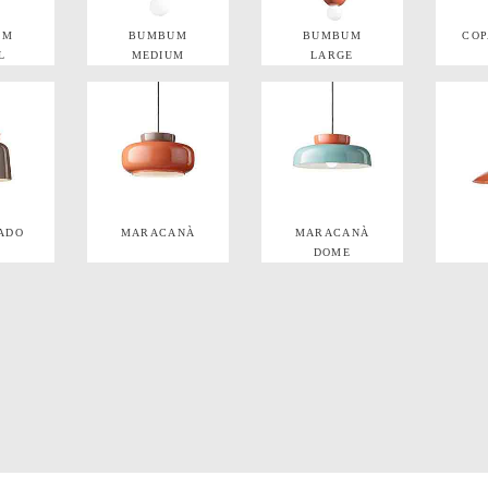
UM
BUMBUM
BUMBUM
CO
L
MEDIUM
LARGE
ADO
MARACANÀ
MARACANÀ
N
DOME