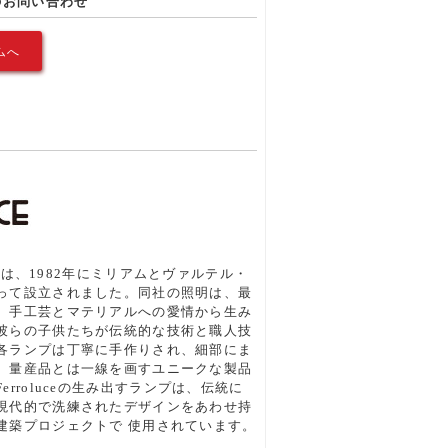
のお問い合わせ
ムへ
ce社は、1982年にミリアムとヴァルテル・
って設立されました。同社の照明は、最
、手工芸とマテリアルへの愛情から生み
彼らの子供たちが伝統的な技術と職人技
各ランプは丁寧に手作りされ、細部にま
、量産品とは一線を画すユニークな製品
rroluceの生み出すランプは、伝統に
現代的で洗練されたデザインをあわせ持
建築プロジェクトで 使用されています。