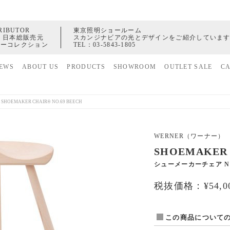
RIBUTOR
東京照明ショールーム
 日本総販売元
スカンジナビアの光とデザインをご紹介していま
ャーコレクション
TEL：
03-5843-1805
EWS
ABOUT US
PRODUCTS
SHOWROOM
OUTLET SALE
C
家具
ヒストリー
照明
配送センター
アクセサリー
>
SHOEMAKER CHAIR® NO.69 BEECH
WERNER（ワーナー）
SHOEMAKER 
シューメーカーチェア NO
税抜価格：¥54,0
この商品について