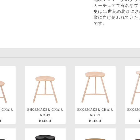
カーチェアで有名なブ
史は15世紀の北欧に
業に向け使われていた
です。
 CHAIR
SHOEMAKER CHAIR
SHOEMAKER CHAIR
SHOEM
2
NO.49
NO.59
H
BEECH
BEECH