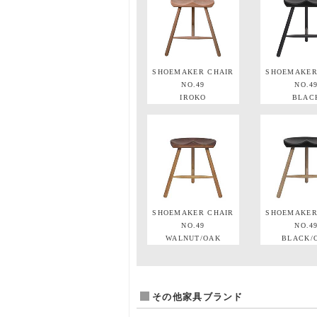
SHOEMAKER CHAIR
SHOEMAKER
NO.49
NO.4
IROKO
BLAC
SHOEMAKER CHAIR
SHOEMAKER
NO.49
NO.4
WALNUT/OAK
BLACK/
その他家具ブランド