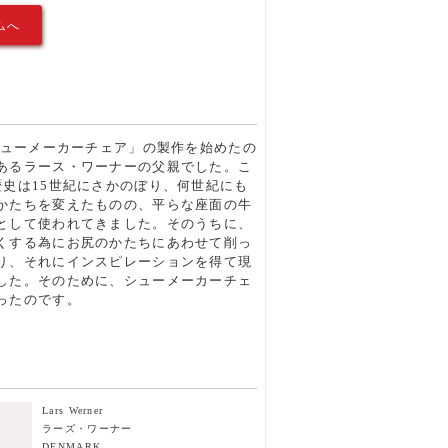
ムへ
「シューメーカーチェア」の製作を始めたの
あるラース・ワーナーの父親でした。こ
歴史は15世紀にさかのぼり、何世紀にも
かたちを変えたものの、平らな座面の牛
として使われてきました。そのうちに、
くする為にお尻のかたちにあわせて削っ
り、それにインスピレーションを得て現
した。そのために、シューメーカーチェ
ったのです。
Lars Werner
ラーズ・ワーナー
DENMARK