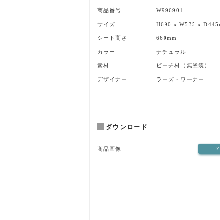
商品番号
W996901
サイズ
H690 x W535 x D44
シート高さ
660mm
カラー
ナチュラル
素材
ビーチ材（無塗装）
デザイナー
ラーズ・ワーナー
ダウンロード
商品画像
Z