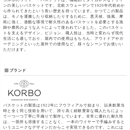
ンの美しいバスケットです。北欧スウェーデンで1920年代初めか
ら作られてきたという長い歴史を持っています。かつてこの製品
は、モノを運搬したり収納したりするために、悪天候、強風、摩
耗に強く、過酷な環境で耐久性のあるバスケットを必要とする漁
師や農民のような人々によって使われていました。このバスケッ
トを支えるデザイン、ビジョン、職人技は、当時と変わらず現代
生活にも適しており、屋内での使用はもちろん、アウトドアやガ
ーデニングといった屋外での使用など、様々なシーンでお使いい
ただけます。
ブランド
バスケットの製造は1922年にフウフィアルで始まり、以来創業当
時と全く同じ技術を用いて、誇り高く経験豊富な職人たちによっ
て一つ一つ丁寧に手織りで製作しています。非常に優れた耐久性
は、一箇所も溶接することなく、 一本のワイヤーで手編みすると
いうユニークなデザインだからこそ実現できるのです。これには