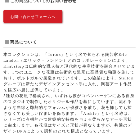
この商品についてのお問い合わせ
お問い合わせフォームへ
商品について
本コレクションは、「Tortus」という名で知られる陶芸家Eric
Landon（エリック・ランドン）とのコラボレーションにより、
Knabstrupは伝統的な職人技と現代的な生産技術を融合させていま
す。5つのユニークな花瓶は芸術的な造形に高品質な釉薬を施して
おり、ポルトガルで製造されています。この協業により、Stelton
グループは新たなデザインアクセント手に入れ、陶芸アート作品
を幅広い層に提供しています。
5種類の花瓶で構成され、いずれも彼がコペンハーゲンにある自身
のスタジオで制作したオリジナル作品を基にしています。流れる
ような曲線と彫刻的なフォルムが優雅さを放ち、花を挿しても挿
さなくても美しい佇まいを保ちます。「Archie」という名称は、
シリーズに有機的かつ建築的な特徴を与える柔らかなアーチ形状
に由来します。各花瓶はサイズと形状が異なりますが、共通のデ
ザインDNAによって調和のとれた構成となっています。