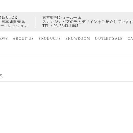
RIBUTOR
東京照明ショールーム
 日本総販売元
スカンジナビアの光とデザインをご紹介していま
ャーコレクション
TEL：
03-5843-1805
EWS
ABOUT US
PRODUCTS
SHOWROOM
OUTLET SALE
C
家具
ヒストリー
照明
配送センター
アクセサリー
5