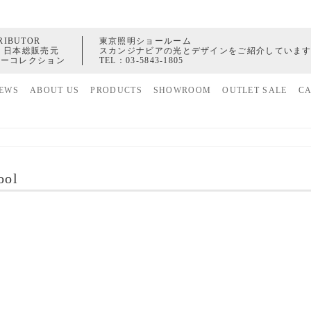
RIBUTOR
東京照明ショールーム
 日本総販売元
スカンジナビアの光とデザインをご紹介していま
ャーコレクション
TEL：
03-5843-1805
EWS
ABOUT US
PRODUCTS
SHOWROOM
OUTLET SALE
C
家具
ヒストリー
照明
配送センター
アクセサリー
ool