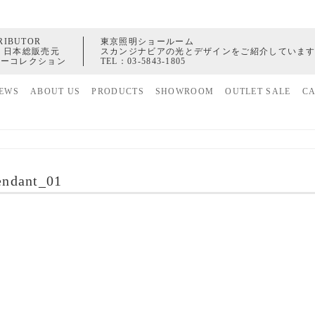
RIBUTOR
東京照明ショールーム
 日本総販売元
スカンジナビアの光とデザインをご紹介していま
ャーコレクション
TEL：
03-5843-1805
EWS
ABOUT US
PRODUCTS
SHOWROOM
OUTLET SALE
C
家具
ヒストリー
照明
配送センター
アクセサリー
endant_01