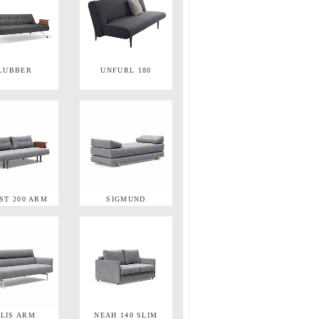
LUBBER
UNFURL 180
ST 200 ARM
SIGMUND
LLIS ARM
NEAH 140 SLIM