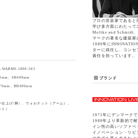
プロの音楽家であると同
学び多方面にわたって
Moltke and Schmi
マークの著名な建築家
1989年にINNOVAT
ターに就任し、コンセ
責任を担っています。
G-WARMS-1800-565
760mm、SH400mm
ブランド
H570mm、BH400mm
ー仕上げ/脚）、ウォルナット（アーム）、
ット）
1971年にデンマー
1989年より革新的
イン性の高いソファベ
イノベーション・リビ