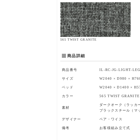
565 TWIST GRANITE
商品詳細
商品番号
IL-RC-JG-LIGHT-LE
サイズ
W2040 × D980 × H
ベッド
W2040 × D1400 × 
カラー
565 TWIST GRANITE
ダークオーク（ラッカ
素材
ブラックスチール（マ
デザイナー
ペア・ワイス
備考
お客様組み立て式