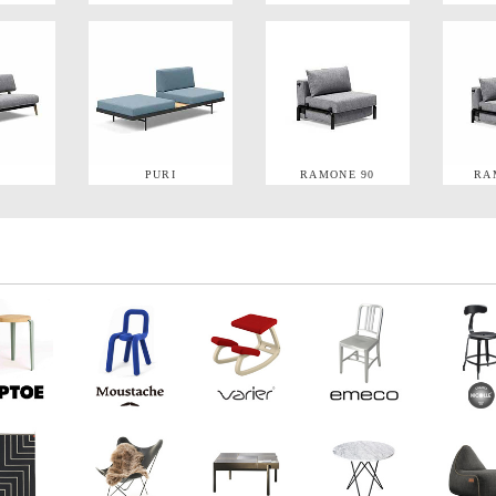
S
PURI
RAMONE 90
RA