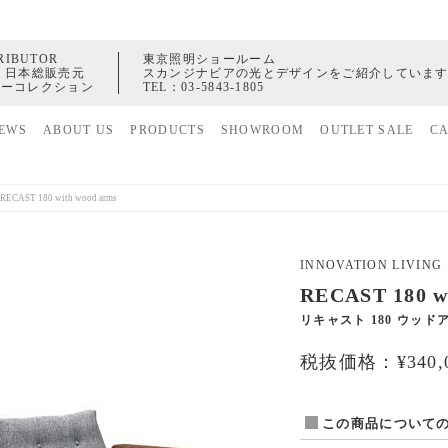
RIBUTOR
東京照明ショールーム
 日本総販売元
スカンジナビアの光とデザインをご紹介していま
ャーコレクション
TEL：
03-5843-1805
EWS
ABOUT US
PRODUCTS
SHOWROOM
OUTLET SALE
C
家具
ヒストリー
照明
配送センター
アクセサリー
RECAST 180 with wood arms
INNOVATION LI
RECAST 180 w
リキャスト 180 ウッド
税抜価格：¥340,0
この商品について