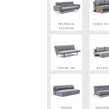
SPLITBACK
CUBED 140
STYLETTO
UNFURL 200
RECAST 
YONATA
DUBLEXO