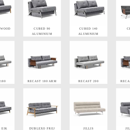
 WOOD
CUBED 90
CUBED 140
C
ALUMINIUM
ALUMINIUM
180
RECAST 180 ARM
RECAST 200
RECA
 EIK
DUBLEXO FREJ
JILLIS
JI