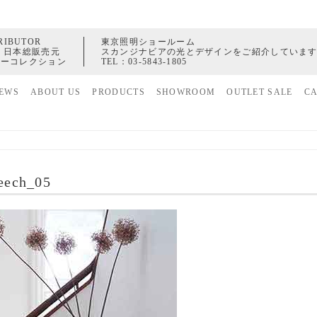
RIBUTOR
東京照明ショールーム
 日本総販売元
スカンジナビアの光とデザインをご紹介していま
ャーコレクション
TEL：
03-5843-1805
EWS
ABOUT US
PRODUCTS
SHOWROOM
OUTLET SALE
C
家具
ヒストリー
照明
配送センター
アクセサリー
eech_05