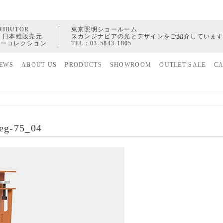
RIBUTOR
東京照明ショールーム
 日本総販売元
スカンジナビアの光とデザインをご紹介していま
ャーコレクション
TEL：
03-5843-1805
EWS
ABOUT US
PRODUCTS
SHOWROOM
OUTLET SALE
C
家具
ヒストリー
照明
配送センター
アクセサリー
leg-75_04