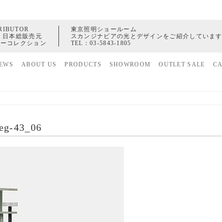
RIBUTOR
東京照明ショールーム
 日本総販売元
スカンジナビアの光とデザインをご紹介していま
ャーコレクション
TEL：
03-5843-1805
EWS
ABOUT US
PRODUCTS
SHOWROOM
OUTLET SALE
C
家具
ヒストリー
照明
配送センター
アクセサリー
leg-43_06