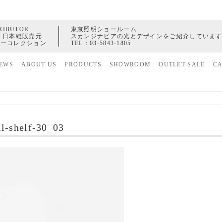
RIBUTOR
東京照明ショールーム
 日本総販売元
スカンジナビアの光とデザインをご紹介していま
ャーコレクション
TEL：
03-5843-1805
EWS
ABOUT US
PRODUCTS
SHOWROOM
OUTLET SALE
C
家具
ヒストリー
照明
配送センター
アクセサリー
ll-shelf-30_03