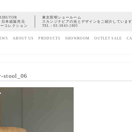
RIBUTOR
東京照明ショールーム
 日本総販売元
スカンジナビアの光とデザインをご紹介していま
ャーコレクション
TEL：
03-5843-1805
EWS
ABOUT US
PRODUCTS
SHOWROOM
OUTLET SALE
C
家具
ヒストリー
照明
配送センター
アクセサリー
r-stool_06