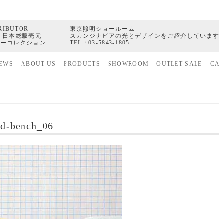
RIBUTOR
東京照明ショールーム
 日本総販売元
スカンジナビアの光とデザインをご紹介していま
ャーコレクション
TEL：
03-5843-1805
EWS
ABOUT US
PRODUCTS
SHOWROOM
OUTLET SALE
C
家具
ヒストリー
照明
配送センター
アクセサリー
ld-bench_06