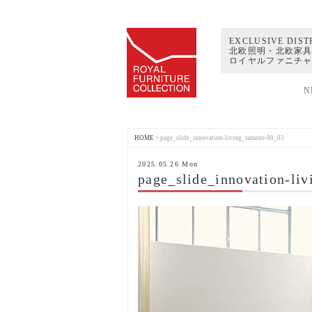
EXCLUSIVE DIST
北欧照明・北欧家具
ロイヤルファニチ
N
HOME
>
page_slide_innovation-living_ramone-90_03
2025.05.26 Mon
page_slide_innovation-li