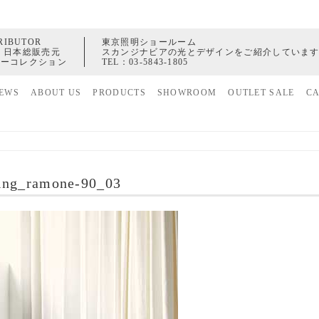
RIBUTOR
東京照明ショールーム
 日本総販売元
スカンジナビアの光とデザインをご紹介していま
ャーコレクション
TEL：
03-5843-1805
EWS
ABOUT US
PRODUCTS
SHOWROOM
OUTLET SALE
C
家具
ヒストリー
照明
配送センター
アクセサリー
ving_ramone-90_03