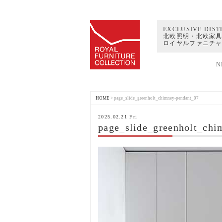
EXCLUSIVE DIST
北欧照明・北欧家具
ロイヤルファニチ
N
HOME
>
page_slide_greenholt_chimney-pendant_07
2025.02.21 Fri
page_slide_greenholt_chi