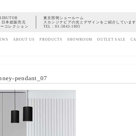
RIBUTOR
東京照明ショールーム
 日本総販売元
スカンジナビアの光とデザインをご紹介していま
ャーコレクション
TEL：
03-5843-1805
EWS
ABOUT US
PRODUCTS
SHOWROOM
OUTLET SALE
C
家具
ヒストリー
照明
配送センター
アクセサリー
mney-pendant_07