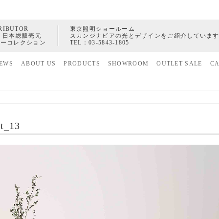
RIBUTOR
東京照明ショールーム
 日本総販売元
スカンジナビアの光とデザインをご紹介していま
ャーコレクション
TEL：
03-5843-1805
EWS
ABOUT US
PRODUCTS
SHOWROOM
OUTLET SALE
C
家具
ヒストリー
照明
配送センター
アクセサリー
et_13