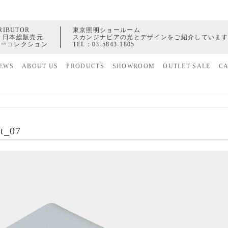
RIBUTOR
東京照明ショールーム
 日本総販売元
スカンジナビアの光とデザインをご紹介していま
ャーコレクション
TEL：
03-5843-1805
EWS
ABOUT US
PRODUCTS
SHOWROOM
OUTLET SALE
C
家具
ヒストリー
照明
配送センター
アクセサリー
et_07