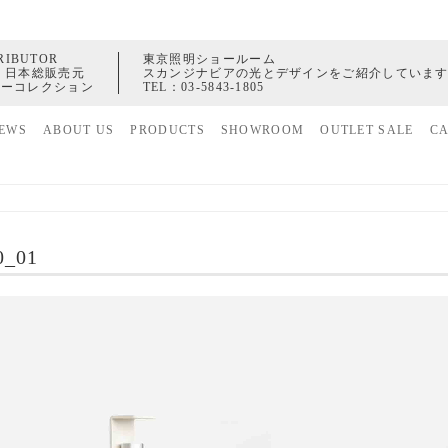
RIBUTOR
東京照明ショールーム
 日本総販売元
スカンジナビアの光とデザインをご紹介していま
ャーコレクション
TEL：
03-5843-1805
EWS
ABOUT US
PRODUCTS
SHOWROOM
OUTLET SALE
C
家具
ヒストリー
照明
配送センター
アクセサリー
0_01