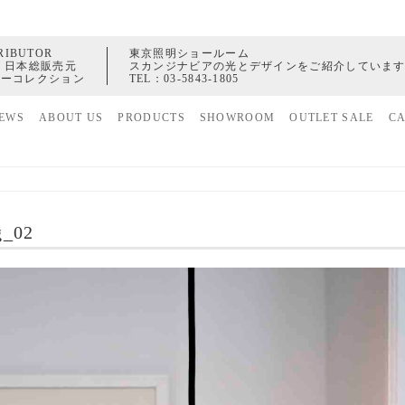
RIBUTOR
東京照明ショールーム
 日本総販売元
スカンジナビアの光とデザインをご紹介していま
ャーコレクション
TEL：
03-5843-1805
EWS
ABOUT US
PRODUCTS
SHOWROOM
OUTLET SALE
C
家具
ヒストリー
照明
配送センター
アクセサリー
g_02