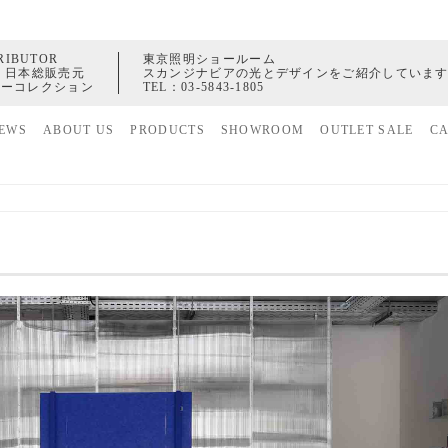
RIBUTOR
東京照明ショールーム
 日本総販売元
スカンジナビアの光とデザインをご紹介していま
ャーコレクション
TEL：
03-5843-1805
EWS
ABOUT US
PRODUCTS
SHOWROOM
OUTLET SALE
C
家具
ヒストリー
照明
配送センター
アクセサリー