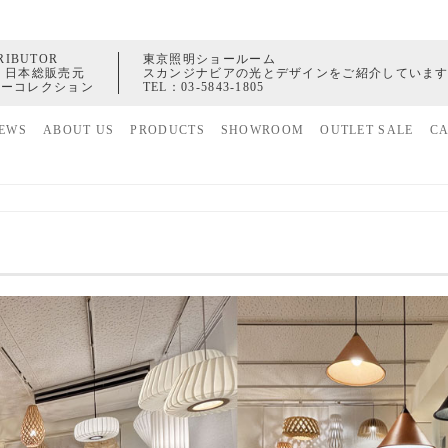
RIBUTOR
東京照明ショールーム
 日本総販売元
スカンジナビアの光とデザインをご紹介していま
ャーコレクション
TEL：
03-5843-1805
EWS
ABOUT US
PRODUCTS
SHOWROOM
OUTLET SALE
C
家具
ヒストリー
照明
配送センター
アクセサリー